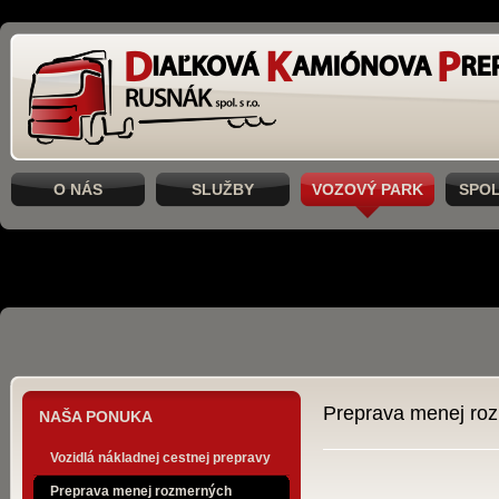
O NÁS
SLUŽBY
VOZOVÝ PARK
SPO
Preprava menej ro
NAŠA PONUKA
Vozidlá nákladnej cestnej prepravy
Preprava menej rozmerných