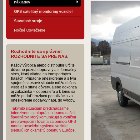
nákladov
GPS satelitný monitoring vozidiel
Stavebné stroje
Nočné Osvieženie
Rozhodnite sa správne!
ROZHODNITE SA PRE NÁS.
Každý výrobca alebo distribútor určite
dôverne pozná dopravný a informačný
stres, ktorý vládne na transportných
trasách. Prípadné oneskorenie a s tým
spojené stresové situácie môžu občas
viesť až k strate dôvery, alebo dokonca
aj zákazníka – odberateľa a k tomu sa
môže pridať hroziaca penalizácia za
oneskorenie dodávky napr. do výroby.
Takýmto situáciám predchádzame
intenzívnou spoluprácou teamu našich
špeditérov, ktorý komunikujú s vodičmi
prepravujúcimi tovar a za pomoci GPS
monitorovacieho systému vozidiel
sledujú ich okamžitú polohu v Európe.