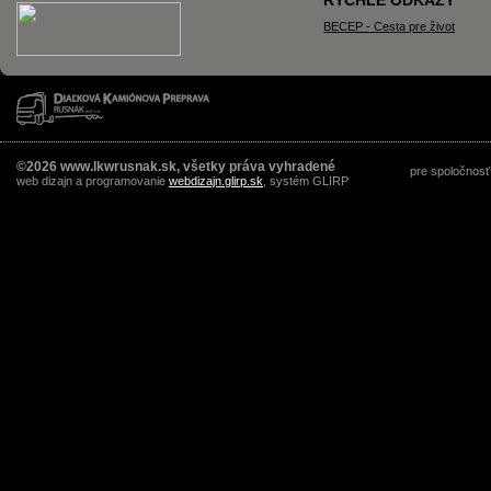
RÝCHLE ODKAZY
BECEP - Cesta pre život
©2026 www.lkwrusnak.sk, všetky práva vyhradené
pre spoločnosť
web dizajn a programovanie
webdizajn.glirp.sk
, systém GLIRP