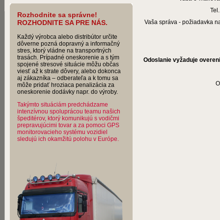
Tel.
Rozhodnite sa správne!
ROZHODNITE SA PRE NÁS.
Vaša správa - požiadavka na
Každý výrobca alebo distribútor určite
dôverne pozná dopravný a informačný
stres, ktorý vládne na transportných
trasách. Prípadné oneskorenie a s tým
Odoslanie vyžaduje overen
spojené stresové situácie môžu občas
viesť až k strate dôvery, alebo dokonca
aj zákazníka – odberateľa a k tomu sa
O
môže pridať hroziaca penalizácia za
oneskorenie dodávky napr. do výroby.
Takýmto situáciám predchádzame
intenzívnou spoluprácou teamu našich
špeditérov, ktorý komunikujú s vodičmi
prepravujúcimi tovar a za pomoci GPS
monitorovacieho systému vozidiel
sledujú ich okamžitú polohu v Európe.