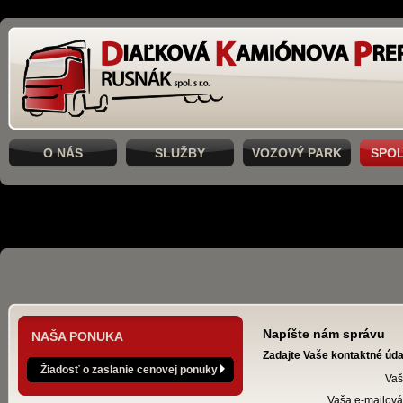
O NÁS
SLUŽBY
VOZOVÝ PARK
SPO
Napíšte nám správu
NAŠA PONUKA
Zadajte Vaše kontaktné úda
Žiadosť o zaslanie cenovej ponuky
Vaš
Vaša e-mailová