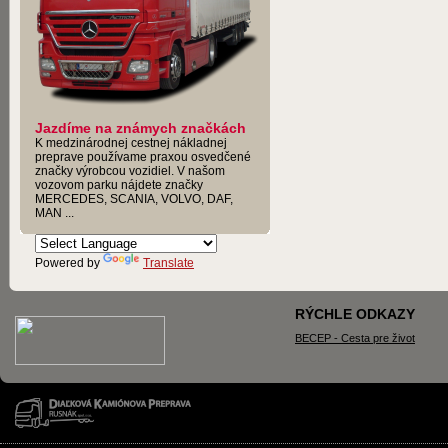
Jazdíme na známych značkách
K medzinárodnej cestnej nákladnej
preprave používame praxou osvedčené
značky výrobcou vozidiel. V našom
vozovom parku nájdete značky
MERCEDES, SCANIA, VOLVO, DAF,
MAN ...
Powered by
Translate
RÝCHLE ODKAZY
BECEP - Cesta pre život