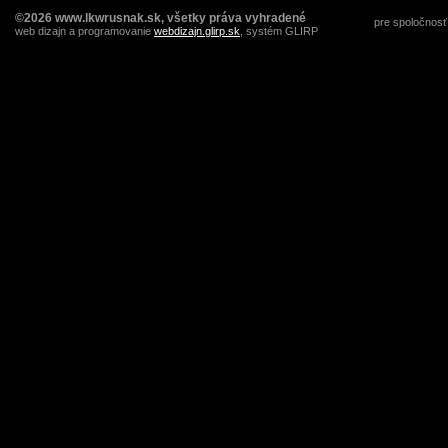
©2026 www.lkwrusnak.sk, všetky práva vyhradené
pre spoločnosť
web dizajn a programovanie
webdizajn.glirp.sk
, systém GLIRP