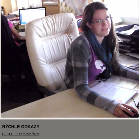
RÝCHLE ODKAZY
BECEP - Cesta pre život