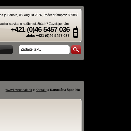
es je Sobota, 08. August 2026, Počet prístupov: 869880
edieť sa viac o naších službách? Zavolajte nám.
+421 (0)46 5457 036
alebo +421 (0)46 5457 037
www.lkwrusnak.sk
»
Kontakt
»
Kancelária špedície