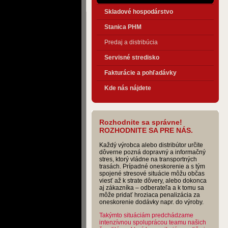
Skladové hospodárstvo
Stanica PHM
Predaj a distribúcia
Servisné stredisko
Fakturácie a pohľadávky
Kde nás nájdete
Rozhodnite sa správne!
ROZHODNITE SA PRE NÁS.
Každý výrobca alebo distribútor určite
dôverne pozná dopravný a informačný
stres, ktorý vládne na transportných
trasách. Prípadné oneskorenie a s tým
spojené stresové situácie môžu občas
viesť až k strate dôvery, alebo dokonca
aj zákazníka – odberateľa a k tomu sa
môže pridať hroziaca penalizácia za
oneskorenie dodávky napr. do výroby.
Takýmto situáciám predchádzame
intenzívnou spoluprácou teamu našich