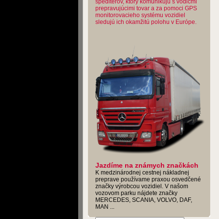
špeditérov, ktorý komunikujú s vodičmi
prepravujúcimi tovar a za pomoci GPS
monitorovacieho systému vozidiel
sledujú ich okamžitú polohu v Európe.
Jazdíme na známych značkách
K medzinárodnej cestnej nákladnej
preprave používame praxou osvedčené
značky výrobcou vozidiel. V našom
vozovom parku nájdete značky
MERCEDES, SCANIA, VOLVO, DAF,
MAN ...