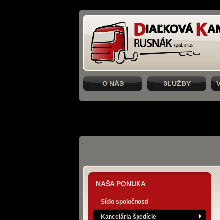
O NÁS
SLUŽBY
NAŠA PONUKA
Sídlo spoločnosti
Kancelária špedície