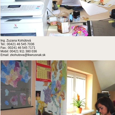
Ing. Zuzana Kohútová
Tel.: 00421 46 545 7036
Fax.: 00241 46 545 7171
Mobil: 00421 911 380 036
Email: zkohutova@lkwrusnak.sk