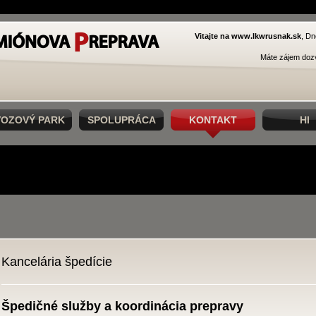
Vitajte na www.lkwrusnak.sk
, Dn
Máte zájem dozv
VOZOVÝ PARK
SPOLUPRÁCA
KONTAKT
HI
Kancelária špedície
Špedičné služby a koordinácia prepravy