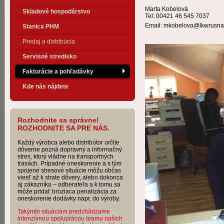
Marta Kobelová
Skladové hospodárstvo
Tel: 00421 46 545 7037
Email: mkobelova@lkwrusna
Stanica PHM
Predaj a distribúcia
Servisné stredisko
Fakturácie a pohľadávky
Kde nás nájdete
Rozhodnite sa správne!
ROZHODNITE SA PRE NÁS.
Každý výrobca alebo distribútor určite
dôverne pozná dopravný a informačný
stres, ktorý vládne na transportných
trasách. Prípadné oneskorenie a s tým
spojené stresové situácie môžu občas
viesť až k strate dôvery, alebo dokonca
aj zákazníka – odberateľa a k tomu sa
môže pridať hroziaca penalizácia za
oneskorenie dodávky napr. do výroby.
Takýmto situáciám predchádzame
intenzívnou spoluprácou teamu našich