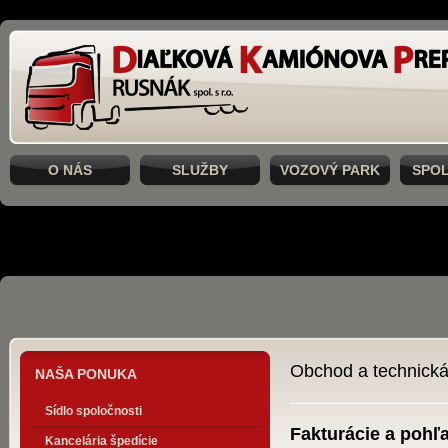
O NÁS
SLUŽBY
VOZOVÝ PARK
SPO
Obchod a technick
NAŠA PONUKA
Sídlo spoločnosti
Fakturácie a pohľ
Kancelária špedície