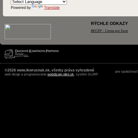
Powered by
Translate
RÝCHLE ODKAZY
BECEP - Cesta pre život
©2026 www.lkwrusnak.sk, všetky práva vyhradené
pre spoločnosť
web dizajn a programovanie
webdizajn.glirp.sk
, systém GLIRP