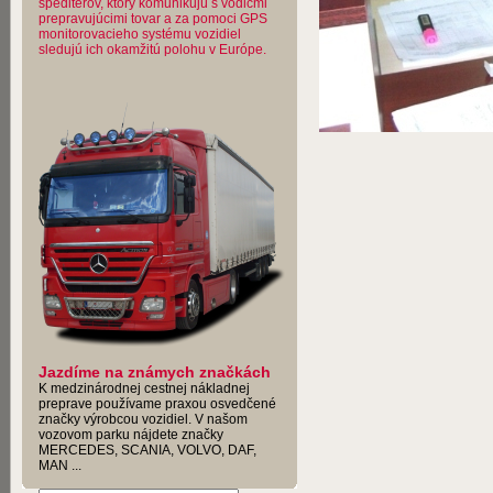
špeditérov, ktorý komunikujú s vodičmi
prepravujúcimi tovar a za pomoci GPS
monitorovacieho systému vozidiel
sledujú ich okamžitú polohu v Európe.
Jazdíme na známych značkách
K medzinárodnej cestnej nákladnej
preprave používame praxou osvedčené
značky výrobcou vozidiel. V našom
vozovom parku nájdete značky
MERCEDES, SCANIA, VOLVO, DAF,
MAN ...