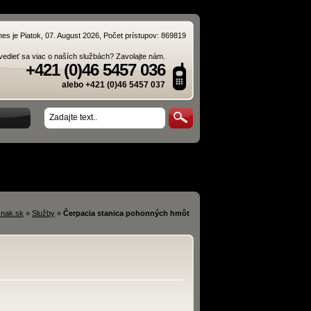
nes je Piatok, 07. August 2026, Počet prístupov: 869819
edieť sa viac o naších službách? Zavolajte nám.
+421 (0)46 5457 036
alebo +421 (0)46 5457 037
nak.sk
»
Služby
»
Čerpacia stanica pohonných hmôt