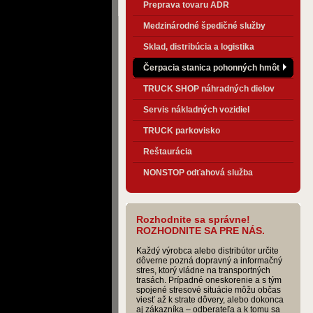
Preprava tovaru ADR
Medzinárodné špedičné služby
Sklad, distribúcia a logistika
Čerpacia stanica pohonných hmôt
TRUCK SHOP náhradných dielov
Servis nákladných vozidiel
TRUCK parkovisko
Reštaurácia
NONSTOP odťahová služba
Rozhodnite sa správne!
ROZHODNITE SA PRE NÁS.
Každý výrobca alebo distribútor určite
dôverne pozná dopravný a informačný
stres, ktorý vládne na transportných
trasách. Prípadné oneskorenie a s tým
spojené stresové situácie môžu občas
viesť až k strate dôvery, alebo dokonca
aj zákazníka – odberateľa a k tomu sa