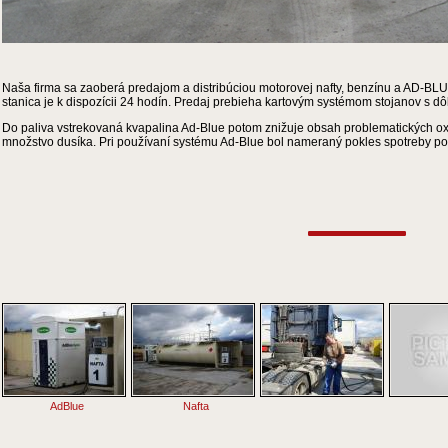
Naša firma sa zaoberá predajom a distribúciou motorovej nafty, benzínu a AD-BL
stanica je k dispozícii 24 hodín. Predaj prebieha kartovým systémom stojanov s d
Do paliva vstrekovaná kvapalina Ad-Blue potom znižuje obsah problematických o
množstvo dusíka. Pri používaní systému Ad-Blue bol nameraný
pokles spotreby p
AdBlue
Nafta