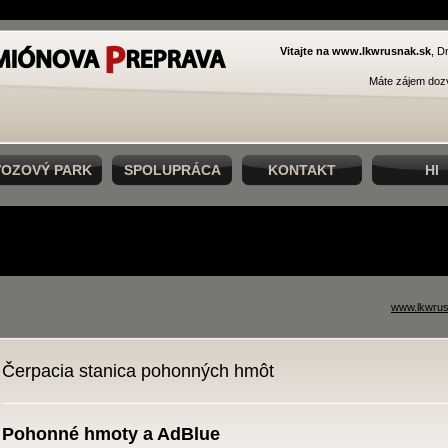
Vitajte na www.lkwrusnak.sk
, D
Máte zájem dozv
VOZOVÝ PARK
SPOLUPRÁCA
KONTAKT
HI
www.lkwrus
Čerpacia stanica pohonných hmôt
Pohonné hmoty a AdBlue