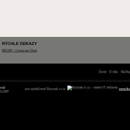
RÝCHLE ODKAZY
BECEP - Cesta pre život
Úvod
O nás
Služb
ené
pre spoločnosť Rusnak s.r.o.
www.lk
 GLIRP