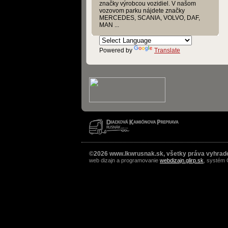
značky výrobcou vozidiel. V našom
vozovom parku nájdete značky
MERCEDES, SCANIA, VOLVO, DAF,
MAN ...
Powered by
Translate
©2026 www.lkwrusnak.sk, všetky práva vyhrad
web dizajn a programovanie
webdizajn.glirp.sk
, systém