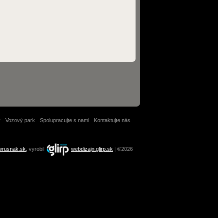
y
Vozový park
Spolupracujte s nami
Kontaktujte nás
wrusnak.sk
, vyrobil
webdizajn.glirp.sk
| ©2026