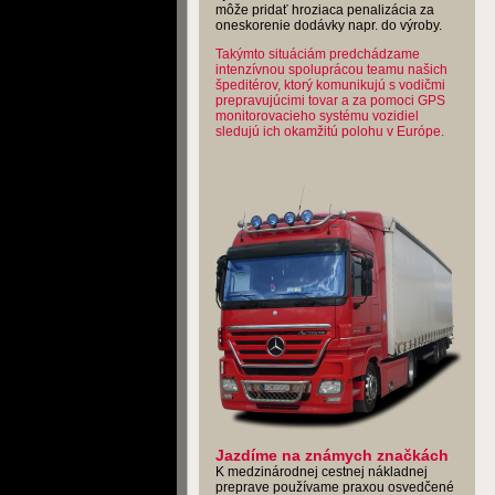
môže pridať hroziaca penalizácia za
oneskorenie dodávky napr. do výroby.
Takýmto situáciám predchádzame
intenzívnou spoluprácou teamu našich
špeditérov, ktorý komunikujú s vodičmi
prepravujúcimi tovar a za pomoci GPS
monitorovacieho systému vozidiel
sledujú ich okamžitú polohu v Európe.
Jazdíme na známych značkách
K medzinárodnej cestnej nákladnej
preprave používame praxou osvedčené