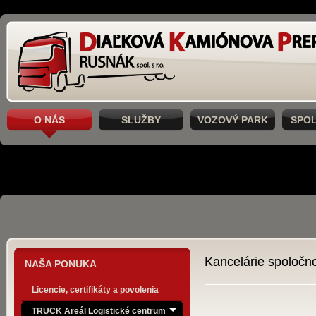
O NÁS
SLUŽBY
VOZOVÝ PARK
SPO
Kancelárie spoločno
NAŠA PONUKA
Licencie, certifikáty a povolenia
TRUCK Areál Logistické centrum