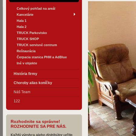
Celkový pohľad na areál
Kancelárie
Hala 1
Hala 2
TRUCK Parkovisko
TRUCK SHOP
TRUCK servisné centrum
Reštaurácia
Čerpacia stanica PHM a AdBlue
Iné v objekte
História firmy
Choroby alias koníčky
Náš Team
122
Rozhodnite sa správne!
ROZHODNITE SA PRE NÁS.
Každý výrobca alebo distribútor určite