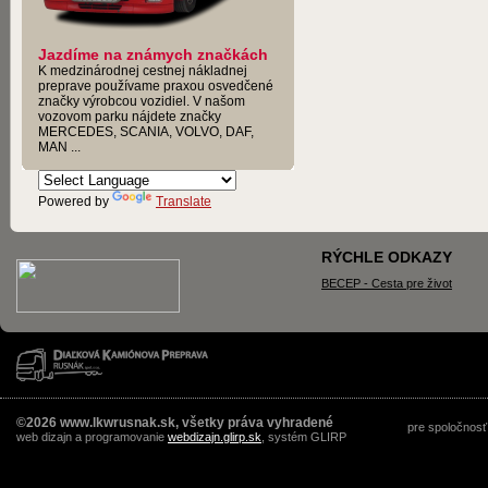
Jazdíme na známych značkách
K medzinárodnej cestnej nákladnej
preprave používame praxou osvedčené
značky výrobcou vozidiel. V našom
vozovom parku nájdete značky
MERCEDES, SCANIA, VOLVO, DAF,
MAN ...
Powered by
Translate
RÝCHLE ODKAZY
BECEP - Cesta pre život
©2026 www.lkwrusnak.sk, všetky práva vyhradené
pre spoločnosť
web dizajn a programovanie
webdizajn.glirp.sk
, systém GLIRP