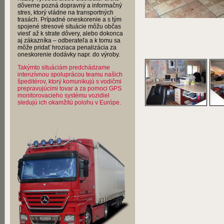
dôverne pozná dopravný a informačný
stres, ktorý vládne na transportných
trasách. Prípadné oneskorenie a s tým
spojené stresové situácie môžu občas
viesť až k strate dôvery, alebo dokonca
aj zákazníka – odberateľa a k tomu sa
môže pridať hroziaca penalizácia za
oneskorenie dodávky napr. do výroby.
Takýmto situáciám predchádzame
intenzívnou spoluprácou teamu našich
špeditérov, ktorý komunikujú s vodičmi
prepravujúcimi tovar a za pomoci GPS
monitorovacieho systému vozidiel
sledujú ich okamžitú polohu v Európe.